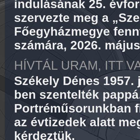
indulásának 25. évfo
szervezte meg a „Sze
Főegyházmegye fennt
számára, 2026. május
HÍVTÁL URAM, ITT 
Székely Dénes 1957. j
ben szentelték pappá
Portréműsorunkban fia
az évtizedek alatt m
kérdeztük.