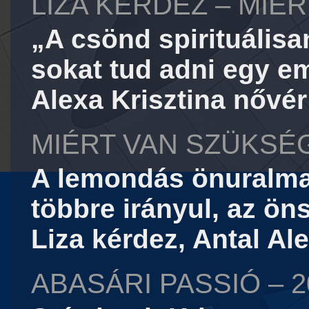
LIZA KÉRDEZ – MIÉ
„A csönd spirituálisa
sokat tud adni egy em
Alexa Krisztina nővér
MIÉRT VAN SZÜKS
A lemondás önuralmat
többre irányul, az ön
Liza kérdez, Antal Al
ABASÁRI PASSIÓ – 2