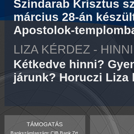
Színdarab Krisztus sz
március 28-án készült
Apostolok-templomb
LIZA KÉRDEZ - HINN
Kétkedve hinni? Gyen
járunk? Horuczi Liza
TÁMOGATÁS
Bankszámlaszám: CIB Bank Zrt.