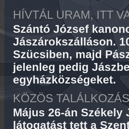
HÍVTÁL URAM, ITT 
Szántó József kanonok
Jászárokszálláson. 10
Szücsiben, majd Pás
jelenleg pedig Jászb
egyházközségeket.
KÖZÖS TALÁLKOZÁ
Május 26-án Székely
látogatást tett a Szen