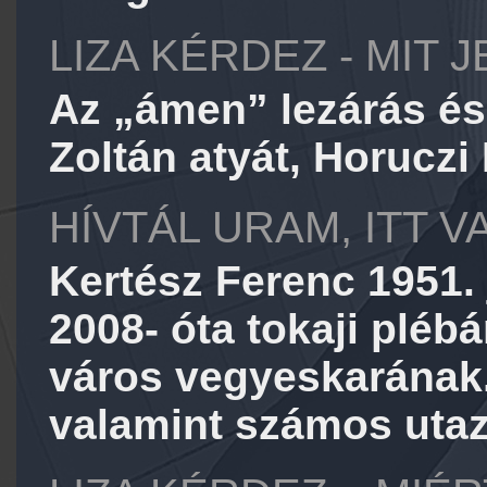
LIZA KÉRDEZ - MIT 
Az „ámen” lezárás é
Zoltán atyát, Horuczi 
HÍVTÁL URAM, ITT 
Kertész Ferenc 1951. 
2008- óta tokaji plébá
város vegyeskarának. 
valamint számos utaz