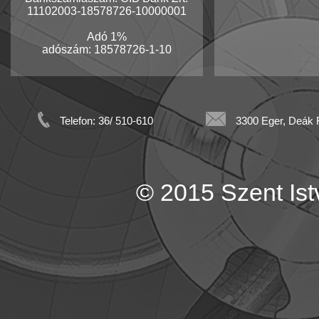
11102003-18578726-10000001
Adó 1%
adószám: 18578726-1-10
Telefon: 36/ 510-610
3300 Eger, Deák F
© 2015 Szent Istv