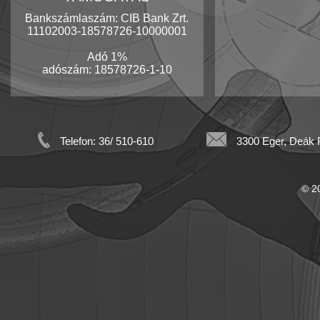
Bankszámlaszám: CIB Bank Zrt.
11102003-18578726-10000001
Adó 1%
adószám: 18578726-1-10
Telefon: 36/ 510-610
3300 Eger, Deák F
© 20