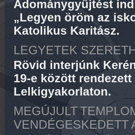
Adománygyűjtést indít 
„Legyen öröm az isk
Katolikus Karitász.
LEGYETEK SZERET
Rövid interjúnk Kerény
19-e között rendezett
Lelkigyakorlaton.
MEGÚJULT TEMPLOM
VENDÉGESKEDETT A