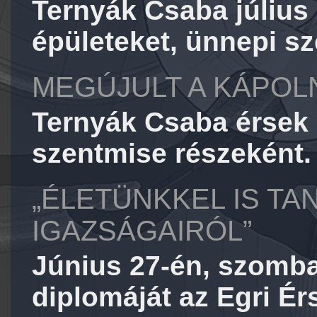
Ternyák Csaba július 5
épületeket, ünnepi s
MEGÚJULT A KÁPOL
Ternyák Csaba érsek 
szentmise részeként.
„ÉLETÜNKKEL IS T
IGAZSÁGAIRÓL”
Június 27-én, szombat
diplomáját az Egri Ér