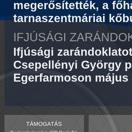
megerősítették, a főh
tarnaszentmáriai kőbu
IFJÚSÁGI ZARÁND
Ifjúsági zarándoklatot
Csepellényi György p
Egerfarmoson május 
TÁMOGATÁS