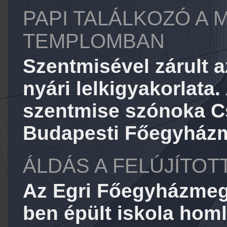
PAPI TALÁLKOZÓ A 
TEMPLOMBAN
Szentmisével zárult
nyári lelkigyakorlata.
szentmise szónoka C
Budapesti Főegyházme
ÁLDÁS A FELÚJÍTO
Az Egri Főegyházmegy
ben épült iskola hom