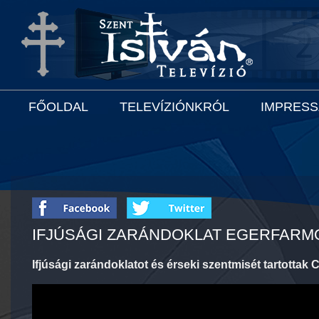
FŐOLDAL
TELEVÍZIÓNKRÓL
IMPRES
IFJÚSÁGI ZARÁNDOKLAT EGERFAR
Ifjúsági zarándoklatot és érseki szentmisét tartotta