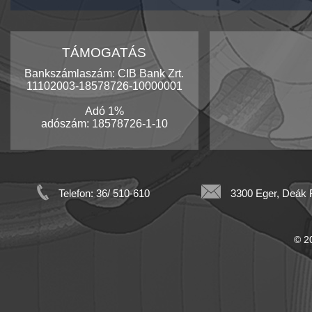
TÁMOGATÁS
Bankszámlaszám: CIB Bank Zrt.
11102003-18578726-10000001
Adó 1%
adószám: 18578726-1-10
Telefon: 36/ 510-610
3300 Eger, Deák F
© 20