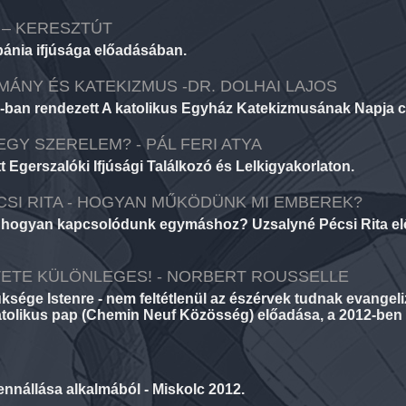
 – KERESZTÚT
bánia ifjúsága előadásában.
ÁNY ÉS KATEKIZMUS -DR. DOLHAI LAJOS
3-ban rendezett A katolikus Egyház Katekizmusának Napja c
EGY SZERELEM? - PÁL FERI ATYA
t Egerszalóki Ifjúsági Találkozó és Lelkigyakorlaton.
CSI RITA - HOGYAN MŰKÖDÜNK MI EMBEREK?
s hogyan kapcsolódunk egymáshoz? Uzsalyné Pécsi Rita elő
TETE KÜLÖNLEGES! - NORBERT ROUSSELLE
sége Istenre - nem feltétlenül az észérvek tudnak evangeli
katolikus pap (Chemin Neuf Közösség) előadása, a 2012-ben r
ennállása alkalmából - Miskolc 2012.