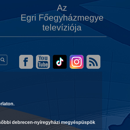
Az
Egri Főegyházmegye
televíziója
rlaton.
 későbbi debrecen-nyíregyházi megyéspüspök