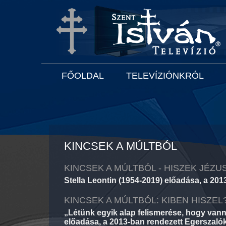
FŐOLDAL
TELEVÍZIÓNKRÓL
KINCSEK A MÚLTBÓL
KINCSEK A MÚLTBÓL - HISZEK JÉZU
Stella Leontin (1954-2019) előadása, a 201
KINCSEK A MÚLTBÓL: KIBEN HISZEL
„Létünk egyik alap felismerése, hogy van
előadása, a 2013-ban rendezett Egerszalóki