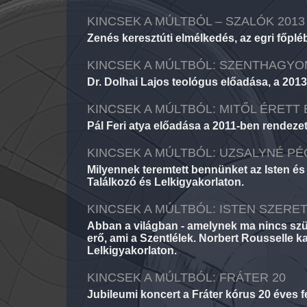
KINCSEK A MÚLTBÓL – SZALÓK 2013
Zenés keresztúti elmélkedés, az egri főplé
KINCSEK A MÚLTBÓL: SZENTHAGYOM
Dr. Dolhai Lajos teológus előadása, a 201
KINCSEK A MÚLTBÓL: MITŐL ÉRETT 
Pál Feri atya előadása a 2011-ben rendezet
KINCSEK A MÚLTBÓL: UZSALYNÉ PÉ
Milyennek teremtett bennünket az Isten é
Találkozó és Lelkigyakorlaton.
KINCSEK A MÚLTBÓL: ISTEN SZERE
Abban a világban - amelynek ma nincs szük
erő, ami a Szentlélek. Norbert Rousselle 
Lelkigyakorlaton.
KINCSEK A MÚLTBÓL: FRÁTER 20
Jubileumi koncert a Fráter kórus 20 éves f