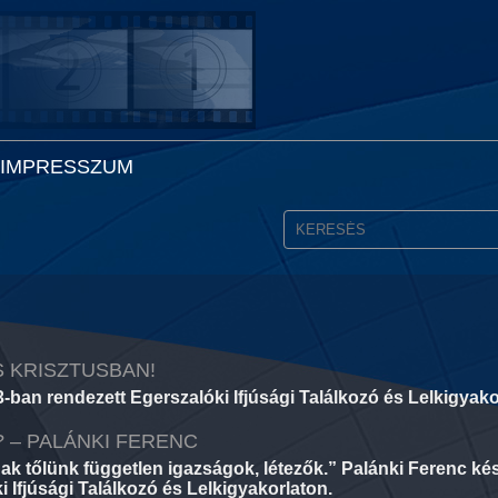
IMPRESSZUM
S KRISZTUSBAN!
3-ban rendezett Egerszalóki Ifjúsági Találkozó és Lelkigyako
? – PALÁNKI FERENC
nak tőlünk független igazságok, létezők.” Palánki Ferenc
 Ifjúsági Találkozó és Lelkigyakorlaton.