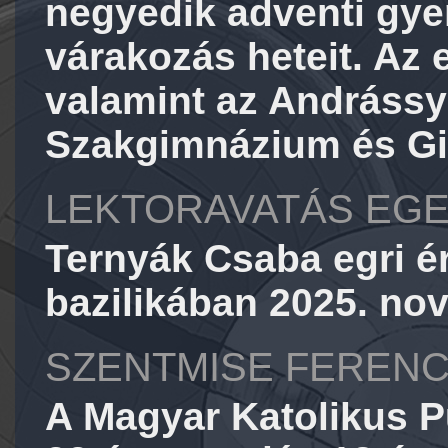
negyedik adventi gyer
várakozás heteit. Az
valamint az Andráss
Szakgimnázium és Gi
LEKTORAVATÁS EGE
Ternyák Csaba egri ér
bazilikában 2025. no
SZENTMISE FERENC
A Magyar Katolikus Pü