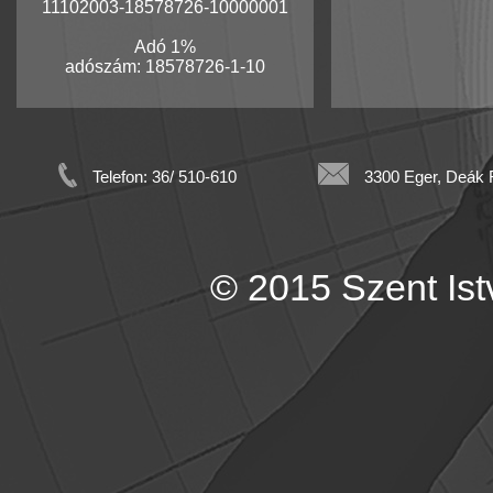
11102003-18578726-10000001
Adó 1%
adószám: 18578726-1-10
Telefon: 36/ 510-610
3300 Eger, Deák F
© 2015 Szent Istv