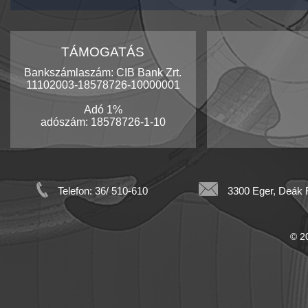
TÁMOGATÁS
Bankszámlaszám: CIB Bank Zrt.
11102003-18578726-10000001
Adó 1%
adószám: 18578726-1-10
Telefon: 36/ 510-610
3300 Eger, Deák F
© 20