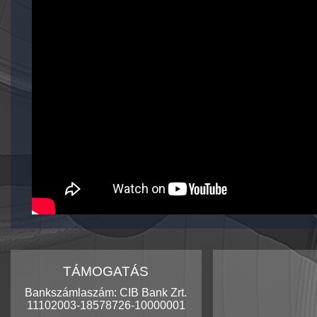
TÁMOGATÁS
Bankszámlaszám: CIB Bank Zrt.
11102003-18578726-10000001