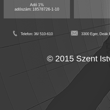
Adó 1%
adószám: 18578726-1-10
Telefon: 36/ 510-610
3300 Eger, Deák F
© 2015 Szent Istv