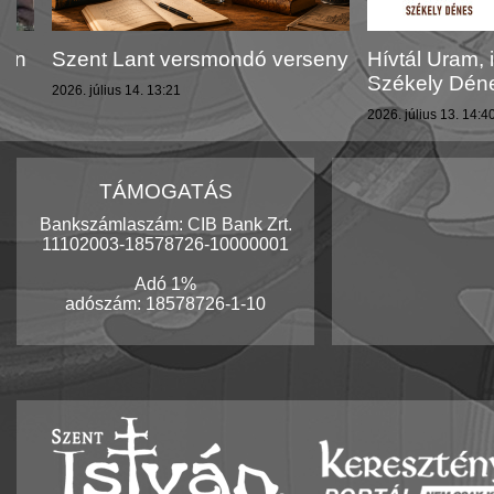
Szent Lant versmondó verseny
Hívtál Uram, itt v
Székely Dénes
2026. július 14. 13:21
2026. július 13. 14:40
TÁMOGATÁS
Bankszámlaszám: CIB Bank Zrt.
11102003-18578726-10000001
Adó 1%
adószám: 18578726-1-10