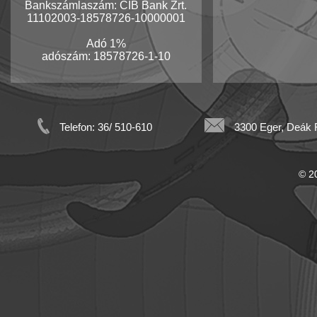
Bankszámlaszám: CIB Bank Zrt.
11102003-18578726-10000001
Adó 1%
adószám: 18578726-1-10
Telefon: 36/ 510-610
3300 Eger, Deák F
© 20