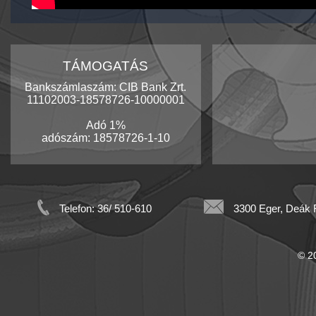
TÁMOGATÁS
Bankszámlaszám: CIB Bank Zrt.
11102003-18578726-10000001
Adó 1%
adószám: 18578726-1-10
Telefon: 36/ 510-610
3300 Eger, Deák F
© 20