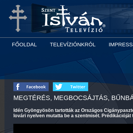
FŐOLDAL
TELEVÍZIÓNKRÓL
IMPRES
MEGTÉRÉS, MEGBOCSÁJTÁS, BŰNB
Idén Gyöngyösön tartották az Országos Cigánypaszt
lovári nyelven mutatta be a szentmisét. Prédikációját