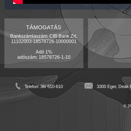
TÁMOGATÁS
Bankszámlaszám: CIB Bank Zrt.
11102003-18578726-10000001
Adó 1%
adószám: 18578726-1-10
Telefon: 36/ 510-610
3300 Eger, Deák F
© 20