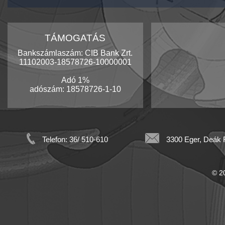
TÁMOGATÁS
Bankszámlaszám: CIB Bank Zrt.
11102003-18578726-10000001
Adó 1%
adószám: 18578726-1-10
Telefon: 36/ 510-610
3300 Eger, Deák F
© 20