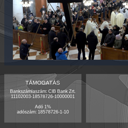
TÁMOGATÁS
Bankszámlaszám: CIB Bank Zrt.
11102003-18578726-10000001
Adó 1%
adószám: 18578726-1-10