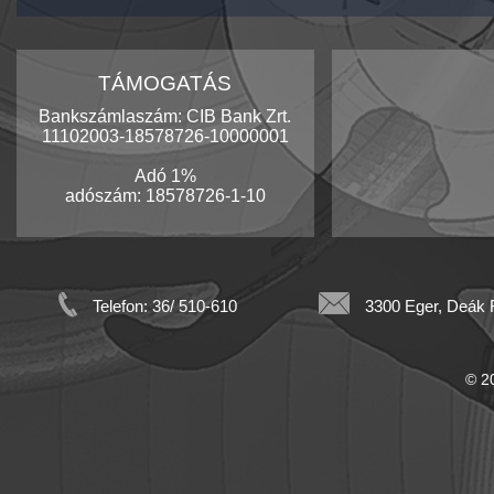
TÁMOGATÁS
Bankszámlaszám: CIB Bank Zrt.
11102003-18578726-10000001
Adó 1%
adószám: 18578726-1-10
Telefon: 36/ 510-610
3300 Eger, Deák F
© 20