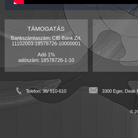
TÁMOGATÁS
Bankszámlaszám: CIB Bank Zrt.
11102003-18578726-10000001
Adó 1%
adószám: 18578726-1-10
Telefon: 36/ 510-610
3300 Eger, Deák F
© 20