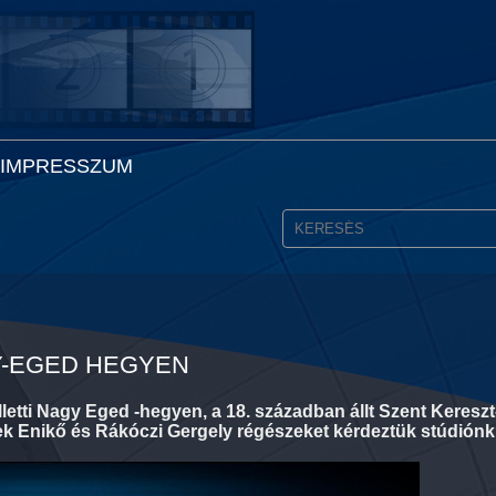
IMPRESSZUM
Y-EGED HEGYEN
letti Nagy Eged -hegyen, a 18. században állt Szent Keres
lasek Enikő és Rákóczi Gergely régészeket kérdeztük stúdión