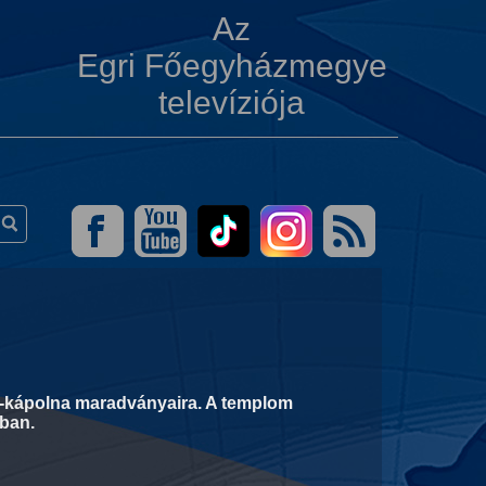
Az
Egri Főegyházmegye
televíziója
zt-kápolna maradványaira. A templom
kban.