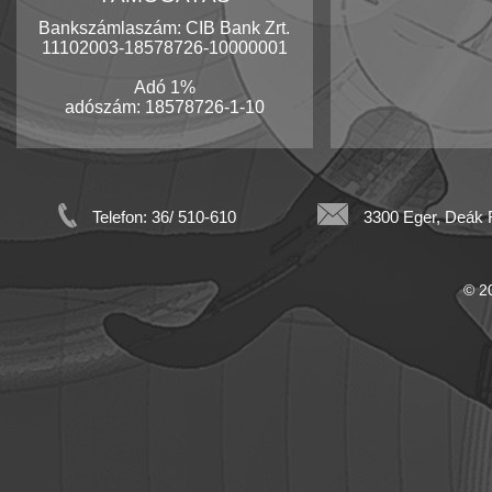
Bankszámlaszám: CIB Bank Zrt.
11102003-18578726-10000001
Adó 1%
adószám: 18578726-1-10
Telefon: 36/ 510-610
3300 Eger, Deák F
© 20