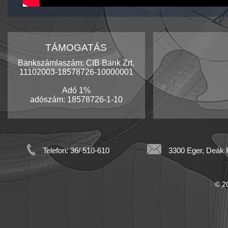
TÁMOGATÁS
Bankszámlaszám: CIB Bank Zrt.
11102003-18578726-10000001
Adó 1%
adószám: 18578726-1-10
Telefon: 36/ 510-610
3300 Eger, Deák F
© 20