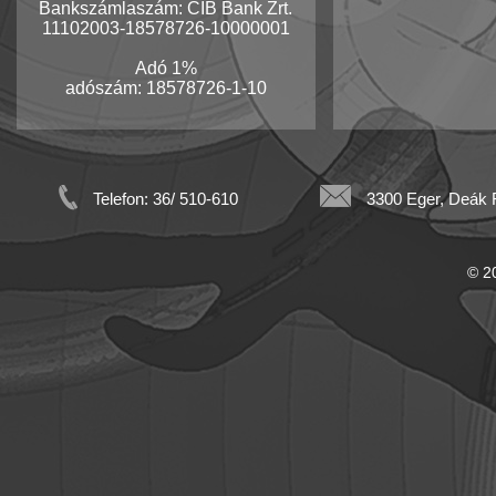
Bankszámlaszám: CIB Bank Zrt.
11102003-18578726-10000001
Adó 1%
adószám: 18578726-1-10
Telefon: 36/ 510-610
3300 Eger, Deák F
© 20