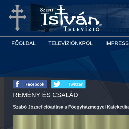
FŐOLDAL
TELEVÍZIÓNKRÓL
IMPRES
REMÉNY ÉS CSALÁD
Szabó József előadása a Főegyházmegyei Kateketikai